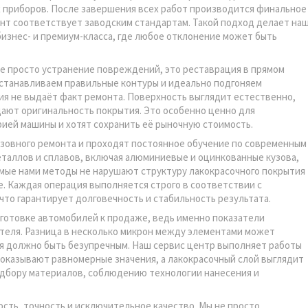
х приборов. После завершения всех работ производится финальное
нт соответствует заводским стандартам. Такой подход делает на
изнес- и премиум-класса, где любое отклонение может быть
е просто устранение повреждений, это реставрация в прямом
сстанавливаем правильные контуры и идеально подгоняем
ия не выдаёт факт ремонта. Поверхность выглядит естественно,
ают оригинальность покрытия. Это особенно ценно для
ией машины и хотят сохранить её рыночную стоимость.
зовного ремонта и проходят постоянное обучение по современным
таллов и сплавов, включая алюминиевые и оцинкованные кузова,
мые нами методы не нарушают структуру лакокрасочного покрытия
. Каждая операция выполняется строго в соответствии с
то гарантирует долговечность и стабильность результата.
готовке автомобилей к продаже, ведь именно показатели
еля. Разница в несколько микрон между элементами может
ия должно быть безупречным. Наш сервис центр выполняет работы
показывают равномерные значения, а лакокрасочный слой выглядит
одбору материалов, соблюдению технологии нанесения и
ость, точность и исключительное качество. Мы не просто