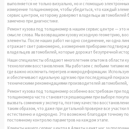
выполняется не только визуально, но и с помощью электронны
измерение толщиномером, чтобы убедиться, что каждый элеме
сервис центром, которому доверяют владельцы автомобилей б
замечено при диагностике.
Ремонт кузова под толщиномер в нашем сервис центре — это н
смысле слова. Мы возвращаем кузову исходную геометрию, во
элементы. После наших работ ни одно соединение, ни одна лин
отражает свет равномерно, а измерения приборами подтвержд
владельцев автомобилей, которые дорожат безупречной истор
Наши специалисты обладают многолетним опытом в области ку
технологиям восстановления. Мы работаем с любыми типами ме
где важно исключить перегрев и микродеформации. Используе
и обеспечивают идеальную адгезию при последующей покраске
техническими рекомендациями производителей автомобилей, ч
Ремонт кузова под толщиномер особенно востребован при под
толщиномера часто становятся решающими при выборе покупат
вызвать сомнения у эксперта, поэтому качество восстановлен
таким образом, что даже при детальной проверке все участки 
естественно и однородно. Это возможно благодаря точному п
постоянному контролю параметров на каждом этапе.
Клиенты нашего сервис центра в Алматы ценят нас за прозрачн