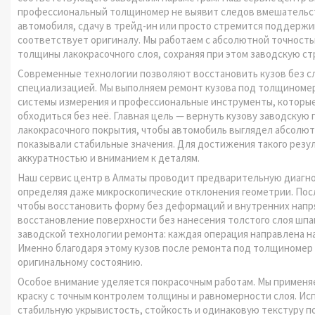
профессиональный толщиномер не выявит следов вмешательств
автомобиля, сдачу в трейд-ин или просто стремится поддержи
соответствует оригиналу. Мы работаем с абсолютной точность
толщины лакокрасочного слоя, сохраняя при этом заводскую ст
Современные технологии позволяют восстановить кузов без сл
специализацией. Мы выполняем ремонт кузова под толщиномер
системы измерения и профессиональные инструменты, которые
обходиться без неё. Главная цель — вернуть кузову заводску
лакокрасочного покрытия, чтобы автомобиль выглядел абсолют
показывали стабильные значения. Для достижения такого резу
аккуратностью и вниманием к деталям.
Наш сервис центр в Алматы проводит предварительную диагно
определяя даже микроскопические отклонения геометрии. Посл
чтобы восстановить форму без деформаций и внутренних напр
восстановление поверхности без нанесения толстого слоя шпа
заводской технологии ремонта: каждая операция направлена н
Именно благодаря этому кузов после ремонта под толщиномер
оригинальному состоянию.
Особое внимание уделяется покрасочным работам. Мы примен
краску с точным контролем толщины и равномерности слоя. И
стабильную укрывистость, стойкость и одинаковую текстуру по