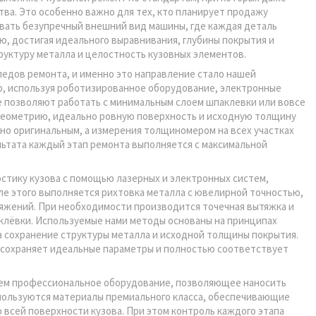
а. Это особенно важно для тех, кто планирует продажу
вать безупречный внешний вид машины, где каждая деталь
ю, достигая идеального выравнивания, глубины покрытия и
руктуру металла и целостность кузовных элементов.
едов ремонта, и именно это направление стало нашей
, используя роботизированное оборудование, электронные
 позволяют работать с минимальным слоем шпаклевки или вовсе
ю геометрию, идеально ровную поверхность и исходную толщину
но оригинальным, а измерения толщиномером на всех участках
льтата каждый этап ремонта выполняется с максимальной
стику кузова с помощью лазерных и электронных систем,
е этого выполняется рихтовка металла с ювелирной точностью,
яжений. При необходимости производится точечная вытяжка и
клёвки. Используемые нами методы основаны на принципах
а сохранение структуры металла и исходной толщины покрытия.
 сохраняет идеальные параметры и полностью соответствует
яем профессиональное оборудование, позволяющее наносить
спользуются материалы премиального класса, обеспечивающие
 всей поверхности кузова. При этом контроль каждого этапа