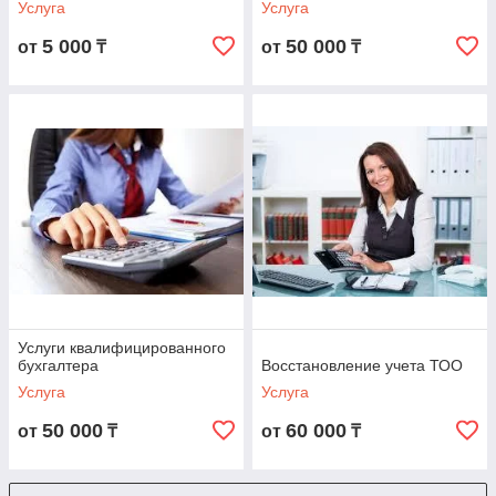
Услуга
Услуга
5 000
50 000
от
₸
от
₸
Услуги квалифицированного
бухгалтера
Восстановление учета ТОО
Услуга
Услуга
50 000
60 000
от
₸
от
₸