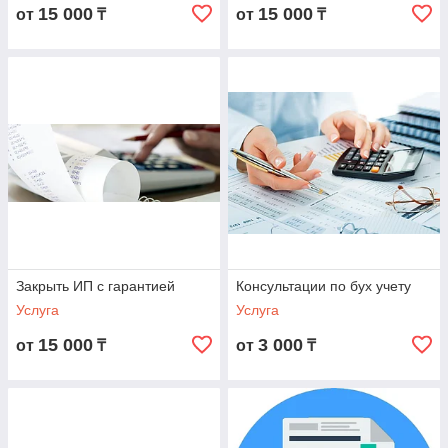
15 000
15 000
от
₸
от
₸
Закрыть ИП с гарантией
Консультации по бух учету
Услуга
Услуга
15 000
3 000
от
₸
от
₸