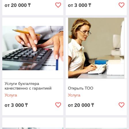
20 000
3 000
от
₸
от
₸
Услуги бухгалтера
качественно с гарантией
Открыть ТОО
Услуга
Услуга
3 000
20 000
от
₸
от
₸