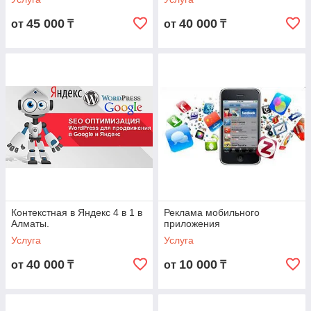
45 000
40 000
от
₸
от
₸
Контекстная в Яндекс 4 в 1 в
Реклама мобильного
Алматы.
приложения
Услуга
Услуга
40 000
10 000
от
₸
от
₸