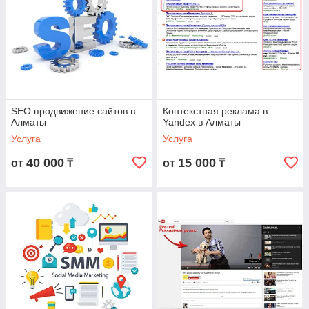
реклама может появляться и на других ресурсах.
Рекламу можно размещать на электронной почте и
отправлять рассылкой. Если человек заинтересуется
вашими товарами, он может переслать её своим
друзьям и знакомым. Можно общаться в социальных
сетях и распространять информацию о ваших услугах,
участвовать в форумах или вести блог.
SEO продвижение сайтов в
Контекстная реклама в
Алматы
Yandex в Алматы
Услуга
Услуга
40 000
15 000
от
₸
от
₸