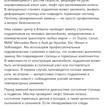
усиливающийся с ростом скорости, вибрации на руле,
неравномерный износ шин, люфт при раскачивании колеса.
В запущенных случаях подшипник может заклинить, вызвать
деформацию ступицы или повредить тормозную систему.
Поэтому своевременная замена — не просто профилактика,
а вопрос безопасности.
Наш сервис-центр в Алматы проводит замену ступичных
подшипников на легковых автомобилях, внедорожниках и
коммерческом транспорте любых марок — от Toyota, Lexus,
BMW, Mercedes-Benz и Audi до Hyundai, Kia, Nissan и
Volkswagen. Мы используем профессиональные
гидравлические съёмники и прессы, что позволяет выполнять
замену без повреждения ступицы и тормозных компонентов.
В зависимости от конструкции автомобиля, подшипник может
быть интегрирован в ступичный узел или поставляться
отдельно. В первом случае производится полная замена
узла, во втором — выпрессовка старого подшипника и
установка нового с соблюдением усилий затяжки и
температурных режимов.
Перед заменой выполняется диагностика состояния ступицы
и подвески. Мастер проверяет люфт, биение колеса,
состояние тормозных дисков и колодок, а также целостность
пыльников и сальников. Если обнаруживаются следы