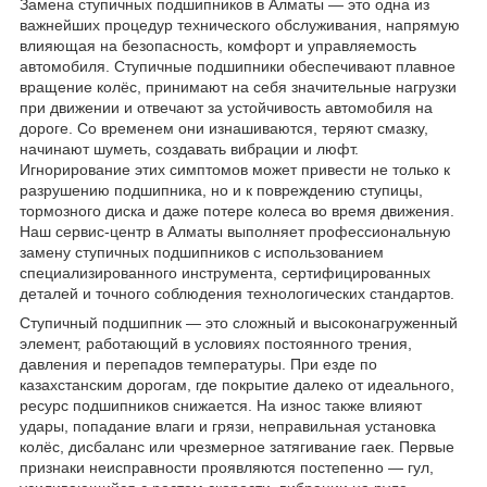
Замена ступичных подшипников в Алматы — это одна из
важнейших процедур технического обслуживания, напрямую
влияющая на безопасность, комфорт и управляемость
автомобиля. Ступичные подшипники обеспечивают плавное
вращение колёс, принимают на себя значительные нагрузки
при движении и отвечают за устойчивость автомобиля на
дороге. Со временем они изнашиваются, теряют смазку,
начинают шуметь, создавать вибрации и люфт.
Игнорирование этих симптомов может привести не только к
разрушению подшипника, но и к повреждению ступицы,
тормозного диска и даже потере колеса во время движения.
Наш сервис-центр в Алматы выполняет профессиональную
замену ступичных подшипников с использованием
специализированного инструмента, сертифицированных
деталей и точного соблюдения технологических стандартов.
Ступичный подшипник — это сложный и высоконагруженный
элемент, работающий в условиях постоянного трения,
давления и перепадов температуры. При езде по
казахстанским дорогам, где покрытие далеко от идеального,
ресурс подшипников снижается. На износ также влияют
удары, попадание влаги и грязи, неправильная установка
колёс, дисбаланс или чрезмерное затягивание гаек. Первые
признаки неисправности проявляются постепенно — гул,