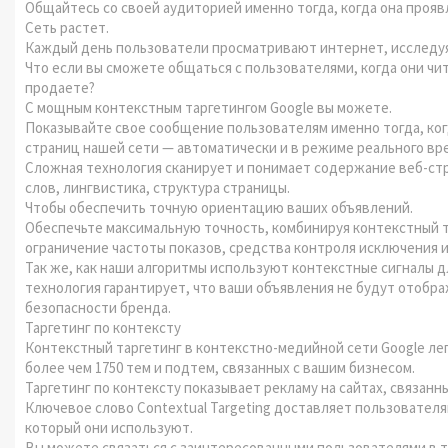
Общайтесь со своей аудиторией именно тогда, когда она прояв
Сеть растет.
Каждый день пользователи просматривают интернет, исследуя
Что если вы сможете общаться с пользователями, когда они чи
продаете?
С мощным контекстным таргетингом Google вы можете.
Показывайте свое сообщение пользователям именно тогда, когд
страниц нашей сети — автоматически и в режиме реального вр
Сложная технология сканирует и понимает содержание веб-стра
слов, лингвистика, структура страницы.
Чтобы обеспечить точную ориентацию ваших объявлений.
Обеспечьте максимальную точность, комбинируя контекстный та
ограничение частоты показов, средства контроля исключения и
Так же, как наши алгоритмы используют контекстные сигналы д
технология гарантирует, что ваши объявления не будут отобр
безопасности бренда.
Таргетинг по контексту
Контекстный таргетинг в контекстно-медийной сети Google ле
более чем 1750 тем и подтем, связанных с вашим бизнесом.
Таргетинг по контексту показывает рекламу на сайтах, связан
Ключевое слово Contextual Targeting доставляет пользовател
который они используют.
Вы можете связаться с заинтересованными пользователями в то