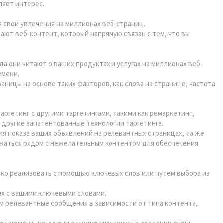
ляет интерес.
 свои увлечения на миллионах веб-страниц.
тают веб-контент, который напрямую связан с тем, что вы
а они читают о ваших продуктах и услугах на миллионах веб-
емени.
ницы на основе таких факторов, как слова на странице, частота
ргетинг с другими таргетингами, такими как ремаркетинг,
 другие запатентованные технологии таргетинга.
ля показа ваших объявлений на релевантных страницах, та же
ажаться рядом с нежелательным контентом для обеспечения
гко реализовать с помощью ключевых слов или путем выбора из
ных с вашими ключевыми словами.
ям релевантные сообщения в зависимости от типа контента,
т момент, когда они активно участвуют в создании очень