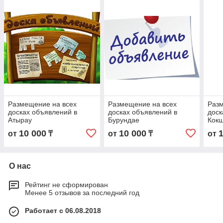
Размещение на всех
Размещение на всех
Разм
досках объявлений в
досках объявлений в
доск
Атырау
Бурундае
Кок
10 000
10 000
от
₸
от
₸
от
О нас
Рейтинг не сформирован
Менее 5 отзывов за последний год
Работает с 06.08.2018