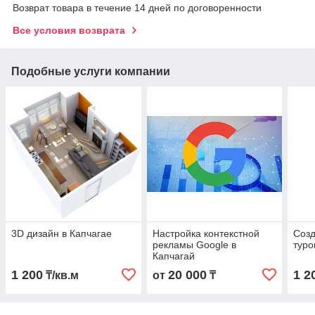
Возврат товара в течение 14 дней по договоренности
Все условия возврата
Подобные услуги компании
3D дизайн в Капчагае
Настройка контекстной
Созд
рекламы Google в
туро
Капчагай
1 200
20 000
1 2
₸/кв.м
от
₸