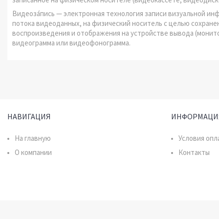
Видеоза́пись — электронная технология записи визуальной и
потока видеоданных, на физический носитель с целью сохран
воспроизведения и отображения на устройстве вывода (монито
видеограмма или видеофонограмма.
НАВИГАЦИЯ
ИНФОРМАЦИ
На главную
Условия опл
О компании
Контакты