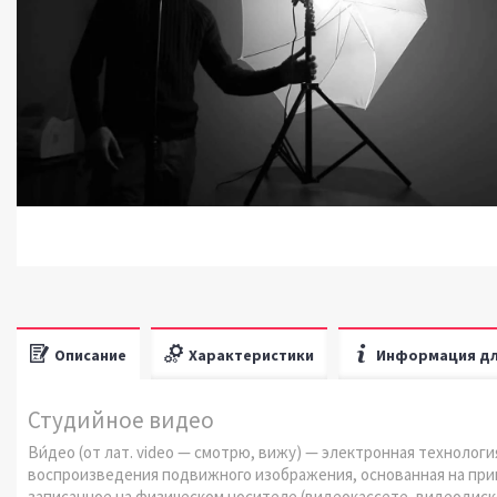
Описание
Характеристики
Информация дл
Студийное видео
Ви́део (от лат. video — смотрю, вижу) — электронная технолог
воспроизведения подвижного изображения, основанная на при
записанное на физическом носителе (видеокассете, видеодиске и