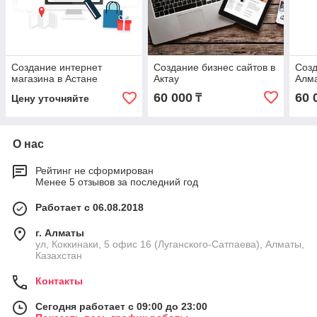
Создание интернет
Создание бизнес сайтов в
Созд
магазина в Астане
Актау
Алм
60 000
60 
₸
Цену уточняйте
О нас
Рейтинг не сформирован
Менее 5 отзывов за последний год
Работает с 06.08.2018
г. Алматы
ул, Коккинаки, 5 офис 16 (Луганского-Сатпаева), Алматы,
Казахстан
Контакты
Сегодня работает с 09:00 до 23:00