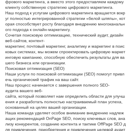
фрового маркетинга, а вместо этого предоставляем каждому
клиенту собственную стратегию цифрового маркетинга.
Наш подход к услугам цифрового маркетинга вращается вокр
уг полностью интегрированной стратегии «белой шляпы», кот
орая способствует росту благодаря внедрению многоканальн
ого подхода к онлайн-маркетингу.
Сочетая поисковую оптимизацию, технический аудит, дизайн
веб-сайтов, контент-
маркетинг, почтовый маркетинг, аналитику и маркетинг в поис
ковых системах, мы можем спроектировать цифровую маркет
инговую кампанию, способную обеспечить результаты для ва
шего бизнеса или организации.
Поисковая оптимизация (SEO)
Наши услуги по поисковой оптимизации (SEO) помогут привл
ечь органический трафик на ваш сайт.
Наш процесс начинается с завершения полного SEO-
аудита вашего веб-
сайта, который позволяет нам определить области для улучш
ения и разработать полностью настраиваемый план успеха,
основанный на целях вашей организации.
Наша команда уделяет особое внимание внедрению надлеж
ащих рекомендаций OnPage SEO, поиску ключевых слов, ана
лизу конкурентов, созданию контента и тактике OffPage SEO д
ля привлечения, приобретения и привлечения целевой аудит