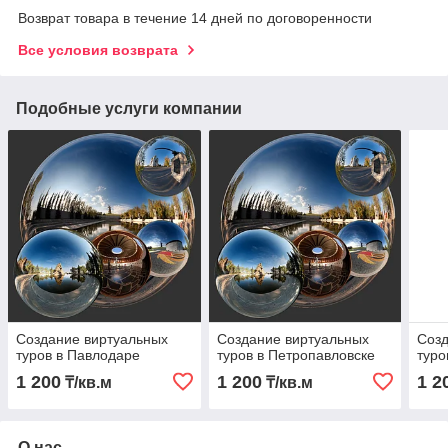
Возврат товара в течение 14 дней по договоренности
Все условия возврата
Подобные услуги компании
Создание виртуальных
Создание виртуальных
Созд
туров в Павлодаре
туров в Петропавловске
туро
1 200
1 200
1 2
₸/кв.м
₸/кв.м
О нас