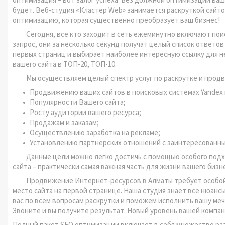
будет. Веб-студия «Кластер Web» занимается раскруткой сайто
оптимизацию, которая существенно преобразует ваш бизнес!
Сегодня, все кто заходит в сеть ежеминутно включают поиско
запрос, они за несколько секунд получат целый список ответов
первых страниц и выбирает наиболее интересную ссылку для н
вашего сайта в ТОП-20, ТОП-10.
Мы осуществляем целый спектр услуг по раскрутке и продви
Продвижению ваших сайтов в поисковых системах Yandex 
Популярности Вашего сайта;
Росту аудитории вашего ресурса;
Продажам и заказам;
Осуществлению заработка на рекламе;
Установлению партнерских отношений с заинтересованн
Данные цели можно легко достичь с помощью особого подхо
сайта – практически самая важная часть для жизни вашего бизн
Продвижение Интернет-ресурсов в Алматы требует особой вн
место сайта на первой странице. Наша студия знает все нюанс
вас по всем вопросам раскрутки и поможем исполнить вашу мечт
Звоните и вы получите результат. Новый уровень вашей компан
Полный пакет SEO оптимизации включает в себя множество разн