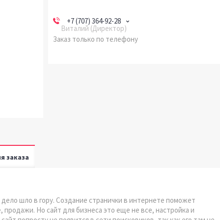
+7 (707) 364-92-28
Виталий (Директор)
Заказ только по телефону
я заказа
 дело шло в гору. Создание странички в интернете поможет
 продажи. Но сайт для бизнеса это еще не все, настройка и
сайт попросту не появится в сети поисковиков, так как его там не