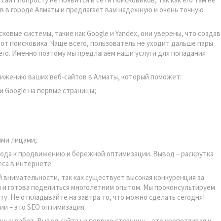
в в городе Алматы и предлагает вам надежную и очень точную
вые системы, такие как Google и Yandex, они уверены, что создав
 от поисковика. Чаще всего, пользователь не уходит дальше пары
его. Именно поэтому мы предлагаем наши услуги для попадания
жению ваших веб-сайтов в Алматы, который поможет:
и Google на первые страницы;
ыми лицами;
да к продвижению и бережной оптимизации. Вывод – раскрутка
еса в интернете.
имательности, так как существует высокая конкуренция за
ы и готова поделиться многолетним опытом. Мы проконсультируем
у. Не откладывайте на завтра то, что можно сделать сегодня!
ии – это SEO оптимизация.
ых работ. Вывод сайта на первую страницу – это кропотливая и